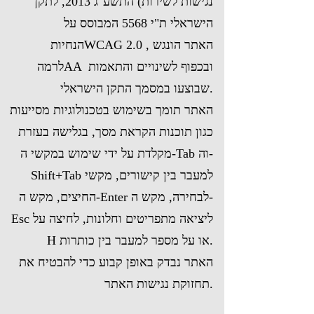
נגישות לשירות) התשע"ג 2013, לתקן
הישראלי ת"י 5568 המבוסס על
הנחיותWCAG 2.0 , האתר הונגש
לרמהAA ובכפוף לשינויים והתאמות
שבוצעו במסמך התקן הישראלי.
האתר תומך בשימוש בטכנולוגיות מסייעות
כגון תוכנות הקראת מסך, בגלישה בעזרת
מקלדת על ידי שימוש במקשי ה-Tab וה-
Shift+Tab למעבר בין קישורים, מקשי
החיצים, מקש ה-Enter לבחירה, מקש ה-
Esc ליציאה מתפריטים וחלונות, לחיצה על
H או על מספר למעבר בין כותרות.
האתר נבדק באופן קבוע כדי להבטיח את
תחזוקת נגישות האתר.