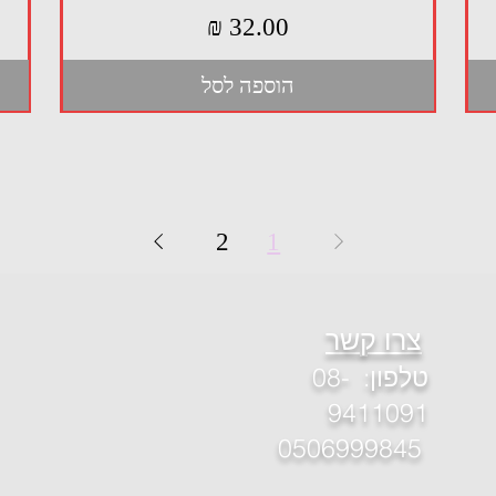
מחיר
הוספה לסל
2
1
צרו קשר
טלפון
: 08-
9411091
0506999845