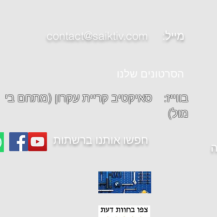
contact@saiktiv.com :מייל
הסרטונים שלנו
בווייז: סאיקטיב קריית עקרון (מתחם בי
מול)
חפשו אותנו ברשתות
ה