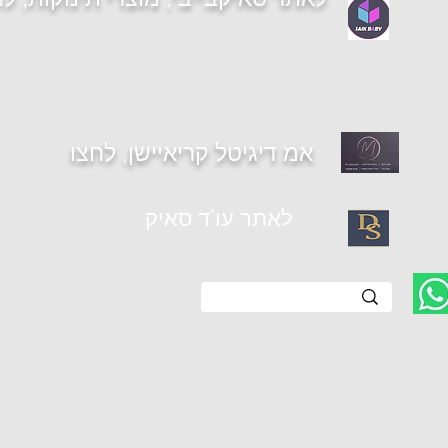
אמ דיגיטל קריאיישן, לחצו
לאתר עו"ד סאיק