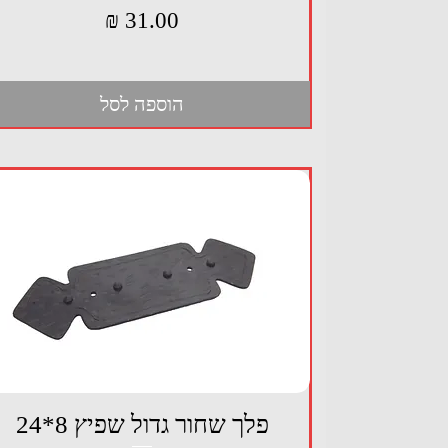
מחיר
הוספה לסל
תצוגה מהירה
פלך שחור גדול שפיץ 8*24