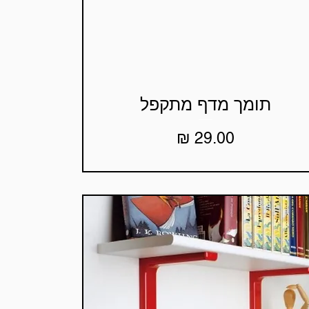
תומך מדף מתקפל
תצוגה מהירה
מחיר