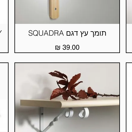
תומך עץ דגם SQUADRA
Y
תצוגה מהירה
מחיר