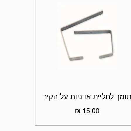
ומך לתליית אדניות על הקיר
תצוגה מהירה
מחיר