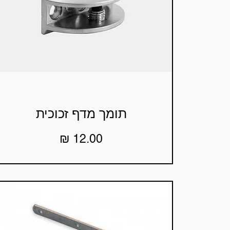
תומך מדף זכוכית
תצוגה מהירה
מחיר