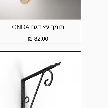
תומך עץ דגם ONDA
תצוגה מהירה
מחיר