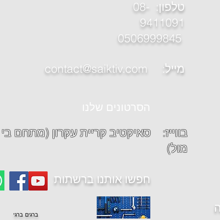
טלפון
: 08-
9411091
0506999845
contact@saiktiv.com :מייל
הסרטונים שלנו
בווייז: סאיקטיב קר
מול)
חפשו אותנו ברשתות
ה
ברגים
ברגי