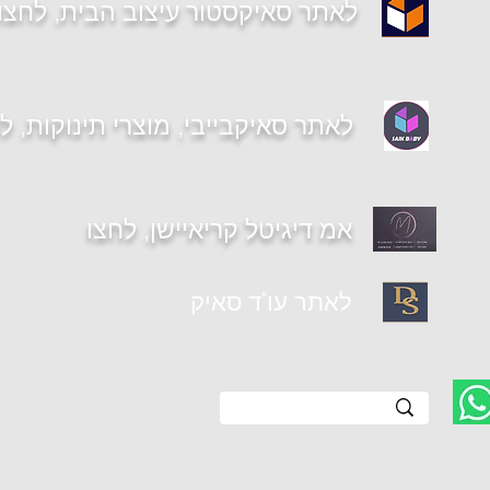
לאתר סאיקסטור עיצוב הבית, לחצו
לאתר סאיקבייבי, מוצרי תינוקות, ל
אמ דיגיטל קריאיישן, לחצו
יית עקרון (מתחם בי
לאתר עו"ד סאיק