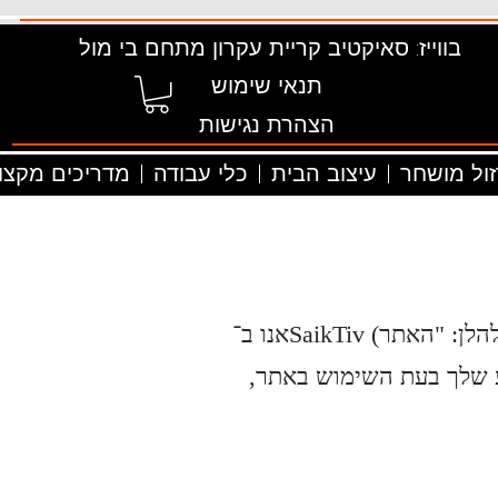
בווייז: סאיקטיב קריית עקרון מתחם בי מול
תנאי שימוש
הצהרת נגישות
זול מושחר
עיצוב הבית
כלי עבודה
מדריכים מקצוע
אנו ב־SaikTiv (להלן: "האתר") מכבדים את פרטיות המשתמשים ופועלים לשמירה על המידע האישי הנמסר לנו.
ע שלך בעת השימוש באתר,