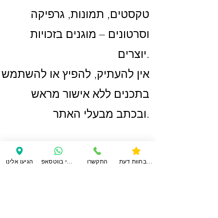
טקסטים, תמונות, גרפיקה
וסרטונים – מוגנים בזכויות
יוצרים.
אין להעתיק, להפיץ או להשתמש
בתכנים ללא אישור מראש
ובכתב מבעלי האתר.
שינוי תנאים
הנהלת האתר רשאית לעדכן את
צפו בחוות דעת
התקשרו
ענו לי בווטסאפ
הגיעו אלינו
תנאי השימוש מעת לעת.
השינויים ייכנסו לתוקף עם