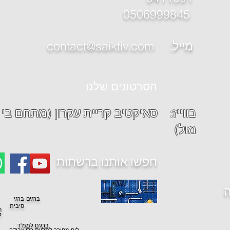
0506999845
contact@saiktiv.com :מייל
הסרטונים שלנו
בווייז: סאיקטיב קר
מול)
חפשו אותנו ברשתות
ה
ברגים
ברגי
סיבית
ח
ל
ברגים לממ"ד
לוח מחורר לתליית כלי עבודה