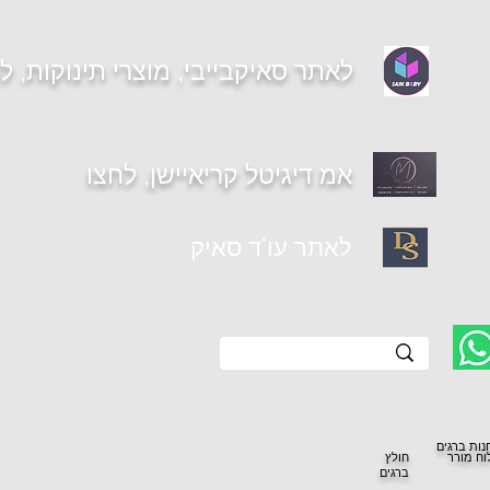
לאתר סאיקבייבי, מוצרי תינוקות, ל
אמ דיגיטל קריאיישן, לחצו
יית עקרון (מתחם בי
לאתר עו"ד סאיק
נות ברגים
וח מורר
חולץ
ברגים