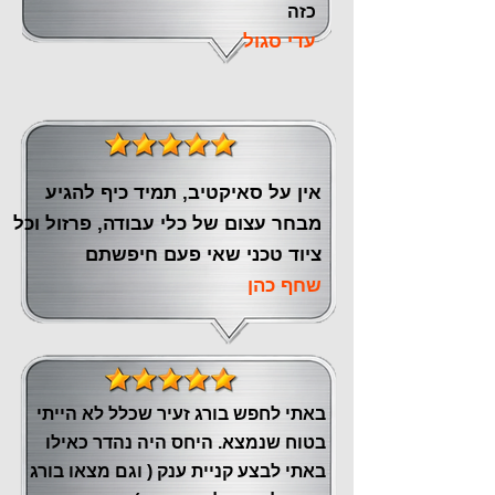
כזה
עדי סגול
אין על סאיקטיב, תמיד כיף להגיע
מבחר עצום של כלי עבודה, פרזול וכל
ציוד טכני שאי פעם חיפשתם
שחף כהן
באתי לחפש בורג זעיר שכלל לא הייתי
בטוח שנמצא. היחס היה נהדר כאילו
באתי לבצע קניית ענק ( וגם מצאו בורג