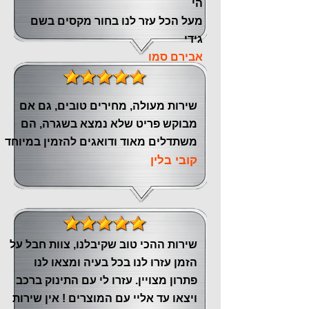
הי
מעל הכל עזר לנו ‏בחור מקסים בשם
גידי
אבירם סמו
שירות מעולה, מחירים טובים, גם אם
מבוקש פריט שלא נמצא בשגרה, הם
משתדלים מאוד ודואגים להזמין במיוחד
קובי בלין
שירות ההכי טוב שקיבלנו, צוות חבל על
הזמן עזרו לנו בכל בעיה ומצאו לנו
פתרון מצויין. עזרו לי עם התינוק ברכב
ויצאו עד אליי עם המוצרים ! אין שירות