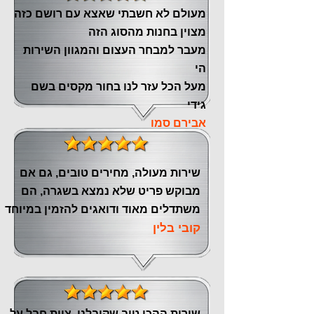
מעולם לא חשבתי שאצא עם רושם כזה
מצוין ‏בחנות מהסוג הזה
‏מעבר ‏למבחר העצום והמגוון השירות
הי
מעל הכל עזר לנו ‏בחור מקסים בשם
גידי
אבירם סמו
שירות מעולה, מחירים טובים, גם אם
מבוקש פריט שלא נמצא בשגרה, הם
משתדלים מאוד ודואגים להזמין במיוחד
קובי בלין
שירות ההכי טוב שקיבלנו, צוות חבל על