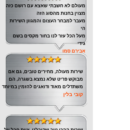
מעולם לא חשבתי שאצא עם רושם כזה
מצוין ‏בחנות מהסוג הזה
‏מעבר ‏למבחר העצום והמגוון השירות
הי
מעל הכל עזר לנו ‏בחור מקסים בשם
גידי
אבירם סמו
שירות מעולה, מחירים טובים, גם אם
מבוקש פריט שלא נמצא בשגרה, הם
משתדלים מאוד ודואגים להזמין במיוחד
קובי בלין
שירות ההכי טוב שקיבלנו, צוות חבל על