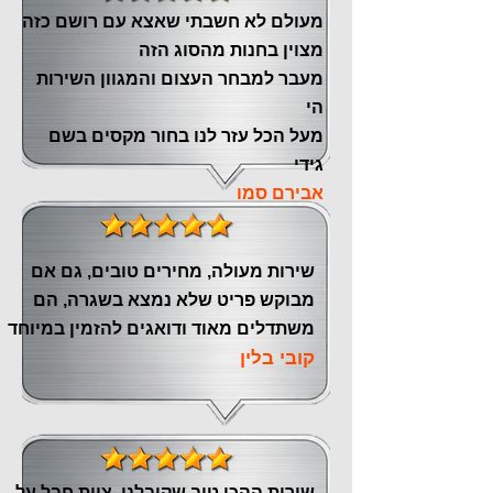
מעולם לא חשבתי שאצא עם רושם כזה
מצוין ‏בחנות מהסוג הזה
‏מעבר ‏למבחר העצום והמגוון השירות
הי
מעל הכל עזר לנו ‏בחור מקסים בשם
גידי
אבירם סמו
שירות מעולה, מחירים טובים, גם אם
מבוקש פריט שלא נמצא בשגרה, הם
משתדלים מאוד ודואגים להזמין במיוחד
קובי בלין
שירות ההכי טוב שקיבלנו, צוות חבל על