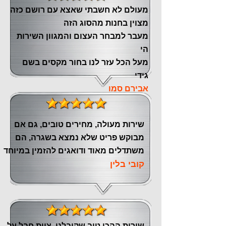
מעולם לא חשבתי שאצא עם רושם כזה
מצוין ‏בחנות מהסוג הזה
‏מעבר ‏למבחר העצום והמגוון השירות
הי
מעל הכל עזר לנו ‏בחור מקסים בשם
גידי
אבירם סמו
שירות מעולה, מחירים טובים, גם אם
מבוקש פריט שלא נמצא בשגרה, הם
משתדלים מאוד ודואגים להזמין במיוחד
קובי בלין
שירות ההכי טוב שקיבלנו, צוות חבל על