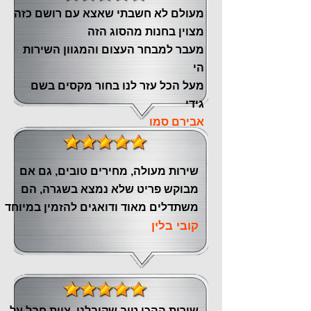
מעולם לא חשבתי שאצא עם רושם כזה
מצוין ‏בחנות מהסוג הזה
‏מעבר ‏למבחר העצום והמגוון השירות
הי
מעל הכל עזר לנו ‏בחור מקסים בשם
גידי
אבירם סמו
שירות מעולה, מחירים טובים, גם אם
מבוקש פריט שלא נמצא בשגרה, הם
משתדלים מאוד ודואגים להזמין במיוחד
קובי בלין
שירות ההכי טוב שקיבלנו, צוות חבל על