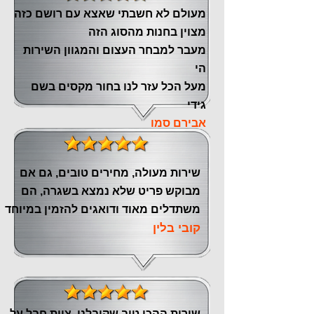
מעולם לא חשבתי שאצא עם רושם כזה
מצוין ‏בחנות מהסוג הזה
‏מעבר ‏למבחר העצום והמגוון השירות
הי
מעל הכל עזר לנו ‏בחור מקסים בשם
גידי
אבירם סמו
שירות מעולה, מחירים טובים, גם אם
מבוקש פריט שלא נמצא בשגרה, הם
משתדלים מאוד ודואגים להזמין במיוחד
קובי בלין
שירות ההכי טוב שקיבלנו, צוות חבל על