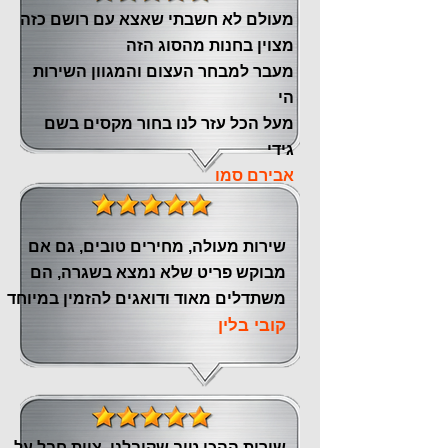
מעולם לא חשבתי שאצא עם רושם כזה
מצוין ‏בחנות מהסוג הזה
‏מעבר ‏למבחר העצום והמגוון השירות
הי
מעל הכל עזר לנו ‏בחור מקסים בשם
גידי
אבירם סמו
שירות מעולה, מחירים טובים, גם אם
מבוקש פריט שלא נמצא בשגרה, הם
משתדלים מאוד ודואגים להזמין במיוחד
קובי בלין
שירות ההכי טוב שקיבלנו, צוות חבל על