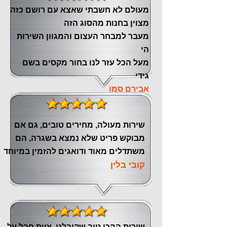
מעולם לא חשבתי שאצא עם רושם כזה
מצוין ‏בחנות מהסוג הזה
‏מעבר ‏למבחר העצום והמגוון השירות
הי
מעל הכל עזר לנו ‏בחור מקסים בשם
גידי
אבירם סמו
שירות מעולה, מחירים טובים, גם אם
מבוקש פריט שלא נמצא בשגרה, הם
משתדלים מאוד ודואגים להזמין במיוחד
קובי בלין
שירות ההכי טוב שקיבלנו, צוות חבל על