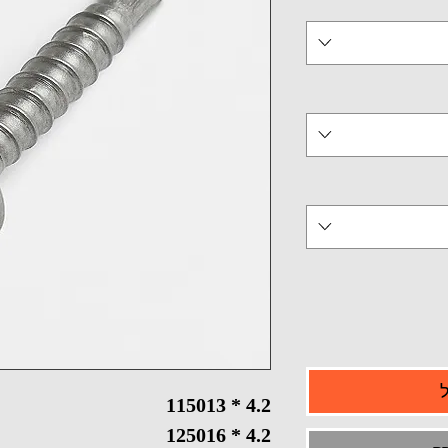
11
50
4.2 * 13
12
50
4.2 * 16