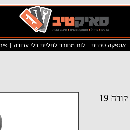
אספקה טכנית
לוח מחורר לתליית כלי עבודה
פיר
דח 19