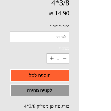
3/8*4
מחיר
כמות/יחידות
*
כמות
*
הוספה לסל
לקנייה מהירה
בורג פח פן מגולוון 3/8*4