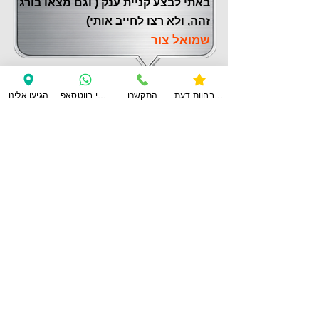
באתי לבצע קניית ענק ( וגם מצאו בורג
זהה, ולא רצו לחייב אותי)
שמואל צור
צפו בחוות דעת
התקשרו
ענו לי בווטסאפ
הגיעו אלינו
לחוות דעת נוספות