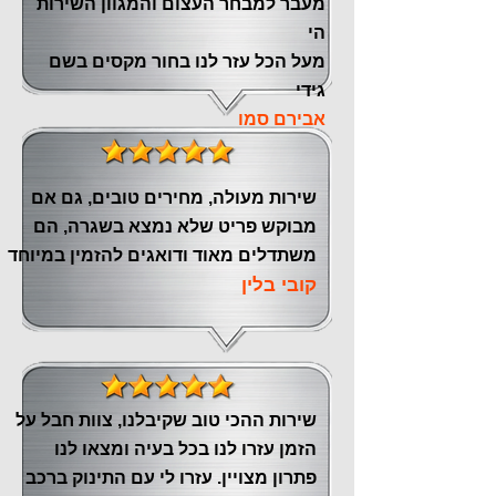
‏מעבר ‏למבחר העצום והמגוון השירות
הי
מעל הכל עזר לנו ‏בחור מקסים בשם
גידי
אבירם סמו
שירות מעולה, מחירים טובים, גם אם
מבוקש פריט שלא נמצא בשגרה, הם
משתדלים מאוד ודואגים להזמין במיוחד
קובי בלין
שירות ההכי טוב שקיבלנו, צוות חבל על
הזמן עזרו לנו בכל בעיה ומצאו לנו
פתרון מצויין. עזרו לי עם התינוק ברכב