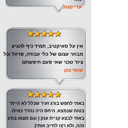
עדי סגול
אין על סאיקטיב, תמיד כיף להגיע
מבחר עצום של כלי עבודה, פרזול וכל
ציוד טכני שאי פעם חיפשתם
שחף כהן
באתי לחפש בורג זעיר שכלל לא הייתי
בטוח שנמצא. היחס היה נהדר כאילו
באתי לבצע קניית ענק ( וגם מצאו בורג
זהה, ולא רצו לחייב אותי)