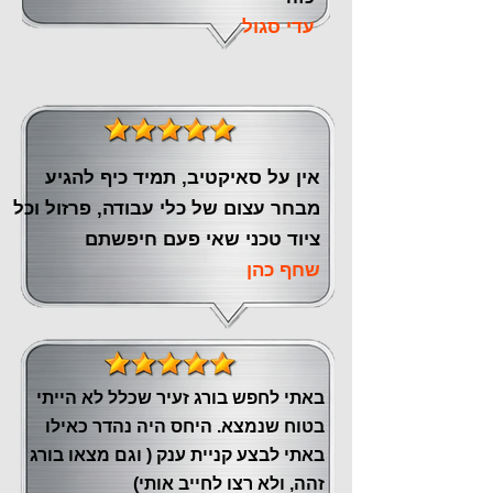
עדי סגול
אין על סאיקטיב, תמיד כיף להגיע
מבחר עצום של כלי עבודה, פרזול וכל
ציוד טכני שאי פעם חיפשתם
שחף כהן
באתי לחפש בורג זעיר שכלל לא הייתי
בטוח שנמצא. היחס היה נהדר כאילו
באתי לבצע קניית ענק ( וגם מצאו בורג
זהה, ולא רצו לחייב אותי)