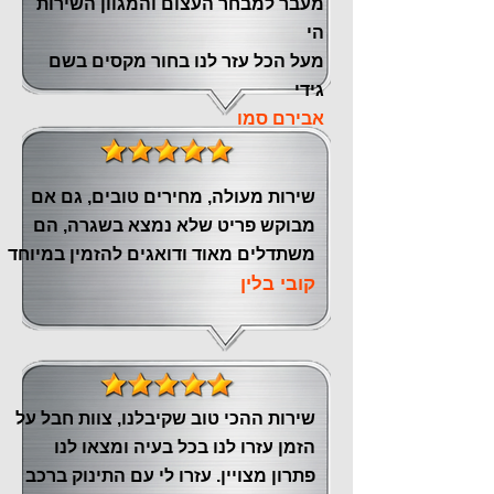
‏מעבר ‏למבחר העצום והמגוון השירות
הי
מעל הכל עזר לנו ‏בחור מקסים בשם
גידי
אבירם סמו
שירות מעולה, מחירים טובים, גם אם
מבוקש פריט שלא נמצא בשגרה, הם
משתדלים מאוד ודואגים להזמין במיוחד
קובי בלין
שירות ההכי טוב שקיבלנו, צוות חבל על
הזמן עזרו לנו בכל בעיה ומצאו לנו
פתרון מצויין. עזרו לי עם התינוק ברכב