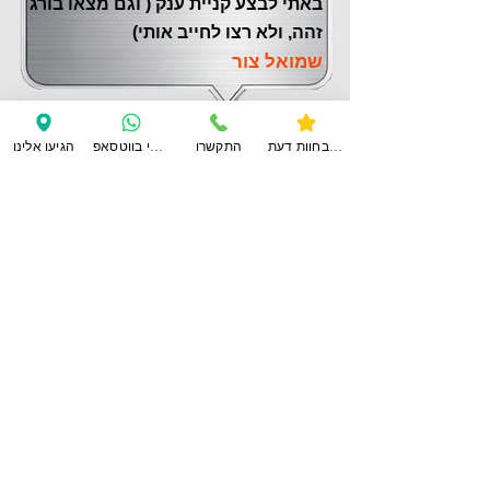
באתי לבצע קניית ענק ( וגם מצאו בורג
זהה, ולא רצו לחייב אותי)
שמואל צור
צפו בחוות דעת
התקשרו
ענו לי בווטסאפ
הגיעו אלינו
לחוות דעת נוספות