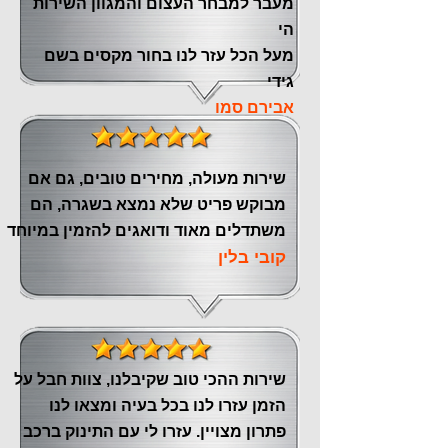
‏מעבר ‏למבחר העצום והמגוון השירות
הי
מעל הכל עזר לנו ‏בחור מקסים בשם
גידי
אבירם סמו
שירות מעולה, מחירים טובים, גם אם
מבוקש פריט שלא נמצא בשגרה, הם
משתדלים מאוד ודואגים להזמין במיוחד
קובי בלין
שירות ההכי טוב שקיבלנו, צוות חבל על
הזמן עזרו לנו בכל בעיה ומצאו לנו
פתרון מצויין. עזרו לי עם התינוק ברכב