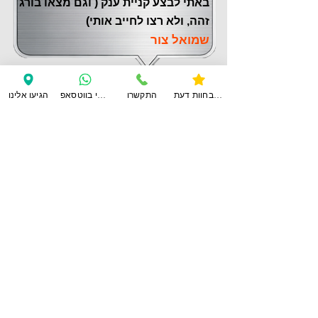
באתי לבצע קניית ענק ( וגם מצאו בורג
זהה, ולא רצו לחייב אותי)
שמואל צור
צפו בחוות דעת
התקשרו
ענו לי בווטסאפ
הגיעו אלינו
לחוות דעת נוספות