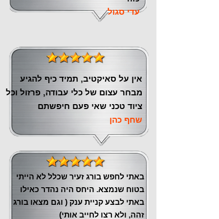
עדי סגול
אין על סאיקטיב, תמיד כיף להגיע
מבחר עצום של כלי עבודה, פרזול וכל
ציוד טכני שאי פעם חיפשתם
שחף כהן
באתי לחפש בורג זעיר שכלל לא הייתי
בטוח שנמצא. היחס היה נהדר כאילו
באתי לבצע קניית ענק ( וגם מצאו בורג
זהה, ולא רצו לחייב אותי)