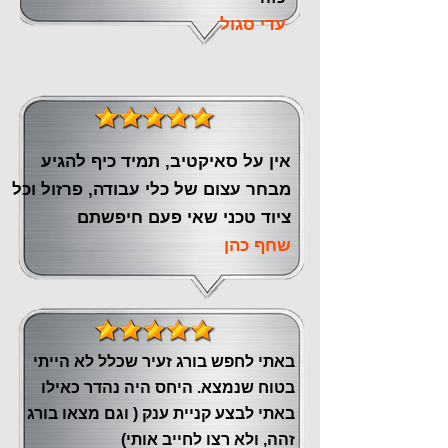
עדי סגול
אין על סאיקטיב, תמיד כיף להגיע
מבחר עצום של כלי עבודה, פרזול וכל
ציוד טכני שאי פעם חיפשתם
שחף כהן
באתי לחפש בורג זעיר שכלל לא הייתי
בטוח שנמצא. היחס היה נהדר כאילו
באתי לבצע קניית ענק ( וגם מצאו בורג
זהה, ולא רצו לחייב אותי)