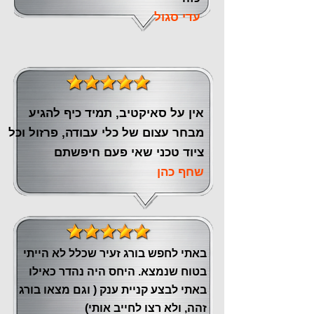
עדי סגול
אין על סאיקטיב, תמיד כיף להגיע
מבחר עצום של כלי עבודה, פרזול וכל
ציוד טכני שאי פעם חיפשתם
שחף כהן
באתי לחפש בורג זעיר שכלל לא הייתי
בטוח שנמצא. היחס היה נהדר כאילו
באתי לבצע קניית ענק ( וגם מצאו בורג
זהה, ולא רצו לחייב אותי)