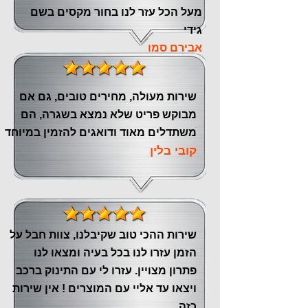
מעל הכל עזר לנו ‏בחור מקסים בשם
גידי
אבירם סמו
שירות מעולה, מחירים טובים, גם אם
מבוקש פריט שלא נמצא בשגרה, הם
משתדלים מאוד ודואגים להזמין במיוחד
קובי בלין
שירות ההכי טוב שקיבלנו, צוות חבל על
הזמן עזרו לנו בכל בעיה ומצאו לנו
פתרון מצויין. עזרו לי עם התינוק ברכב
ויצאו עד אליי עם המוצרים ! אין שירות
כזה