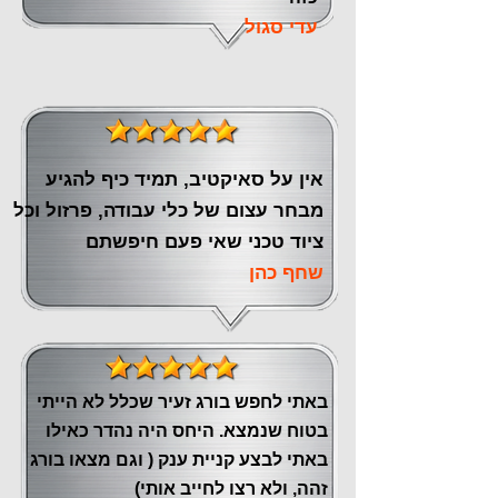
עדי סגול
אין על סאיקטיב, תמיד כיף להגיע
מבחר עצום של כלי עבודה, פרזול וכל
ציוד טכני שאי פעם חיפשתם
שחף כהן
באתי לחפש בורג זעיר שכלל לא הייתי
בטוח שנמצא. היחס היה נהדר כאילו
באתי לבצע קניית ענק ( וגם מצאו בורג
זהה, ולא רצו לחייב אותי)