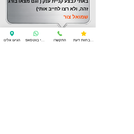
באתי לבצע קניית ענק ( וגם מצאו בורג
זהה, ולא רצו לחייב אותי)
שמואל צור
צפו בחוות דעת
התקשרו
ענו לי בווטסאפ
הגיעו אלינו
לחוות דעת נוספות