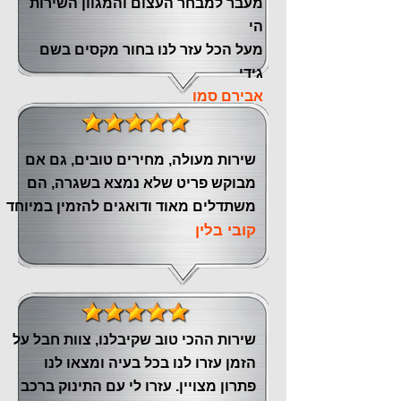
‏מעבר ‏למבחר העצום והמגוון השירות
הי
מעל הכל עזר לנו ‏בחור מקסים בשם
גידי
אבירם סמו
שירות מעולה, מחירים טובים, גם אם
מבוקש פריט שלא נמצא בשגרה, הם
משתדלים מאוד ודואגים להזמין במיוחד
קובי בלין
שירות ההכי טוב שקיבלנו, צוות חבל על
הזמן עזרו לנו בכל בעיה ומצאו לנו
פתרון מצויין. עזרו לי עם התינוק ברכב