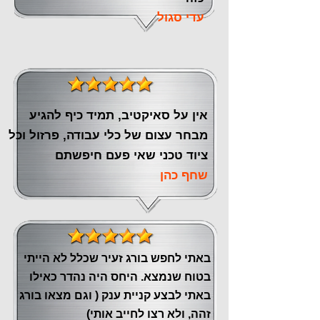
עדי סגול
אין על סאיקטיב, תמיד כיף להגיע
מבחר עצום של כלי עבודה, פרזול וכל
ציוד טכני שאי פעם חיפשתם
שחף כהן
באתי לחפש בורג זעיר שכלל לא הייתי
בטוח שנמצא. היחס היה נהדר כאילו
באתי לבצע קניית ענק ( וגם מצאו בורג
זהה, ולא רצו לחייב אותי)