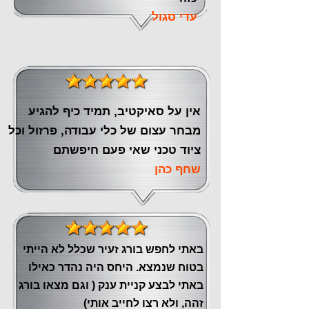
עדי סגול
אין על סאיקטיב, תמיד כיף להגיע
מבחר עצום של כלי עבודה, פרזול וכל
ציוד טכני שאי פעם חיפשתם
שחף כהן
באתי לחפש בורג זעיר שכלל לא הייתי
בטוח שנמצא. היחס היה נהדר כאילו
באתי לבצע קניית ענק ( וגם מצאו בורג
זהה, ולא רצו לחייב אותי)