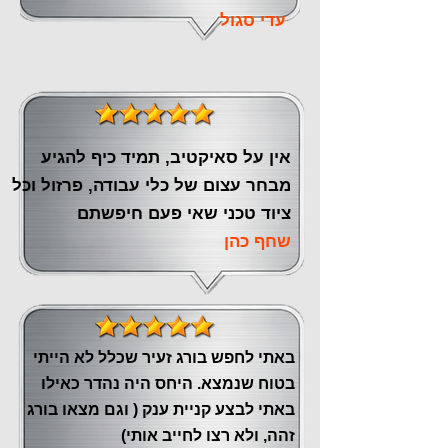
עדי סגול
אין על סאיקטיב, תמיד כיף להגיע
מבחר עצום של כלי עבודה, פרזול וכל
ציוד טכני שאי פעם חיפשתם
שחף כהן
באתי לחפש בורג זעיר שכלל לא הייתי
בטוח שנמצא. היחס היה נהדר כאילו
באתי לבצע קניית ענק ( וגם מצאו בורג
זהה, ולא רצו לחייב אותי)