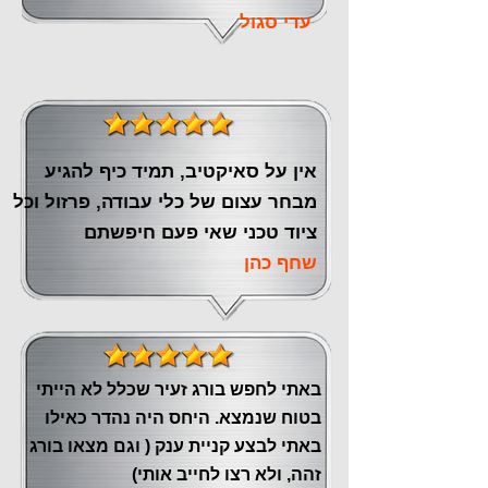
עדי סגול
אין על סאיקטיב, תמיד כיף להגיע
מבחר עצום של כלי עבודה, פרזול וכל
ציוד טכני שאי פעם חיפשתם
שחף כהן
באתי לחפש בורג זעיר שכלל לא הייתי
בטוח שנמצא. היחס היה נהדר כאילו
באתי לבצע קניית ענק ( וגם מצאו בורג
זהה, ולא רצו לחייב אותי)