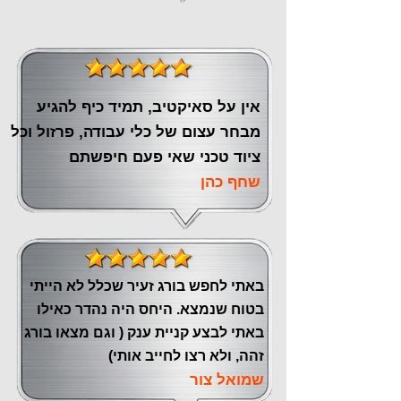
אין על סאיקטיב, תמיד כיף להגיע
מבחר עצום של כלי עבודה, פרזול וכל
ציוד טכני שאי פעם חיפשתם
שחף כהן
באתי לחפש בורג זעיר שכלל לא הייתי
בטוח שנמצא. היחס היה נהדר כאילו
באתי לבצע קניית ענק ( וגם מצאו בורג
זהה, ולא רצו לחייב אותי)
שמואל צור