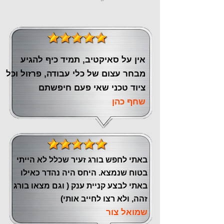
אין על סאיקטיב, תמיד כיף להגיע
מבחר עצום של כלי עבודה, פרזול וכל
ציוד טכני שאי פעם חיפשתם
שחף כהן
באתי לחפש בורג זעיר שכלל לא הייתי
בטוח שנמצא. היחס היה נהדר כאילו
באתי לבצע קניית ענק ( וגם מצאו בורג
זהה, ולא רצו לחייב אותי)
שמואל צור