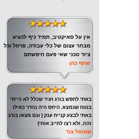
אין על סאיקטיב, תמיד כיף להגיע
מבחר עצום של כלי עבודה, פרזול וכל
ציוד טכני שאי פעם חיפשתם
שחף כהן
באתי לחפש בורג זעיר שכלל לא הייתי
בטוח שנמצא. היחס היה נהדר כאילו
באתי לבצע קניית ענק ( וגם מצאו בורג
זהה, ולא רצו לחייב אותי)
שמואל צור