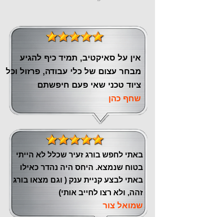
אין על סאיקטיב, תמיד כיף להגיע
מבחר עצום של כלי עבודה, פרזול וכל
ציוד טכני שאי פעם חיפשתם
שחף כהן
באתי לחפש בורג זעיר שכלל לא הייתי
בטוח שנמצא. היחס היה נהדר כאילו
באתי לבצע קניית ענק ( וגם מצאו בורג
זהה, ולא רצו לחייב אותי)
שמואל צור