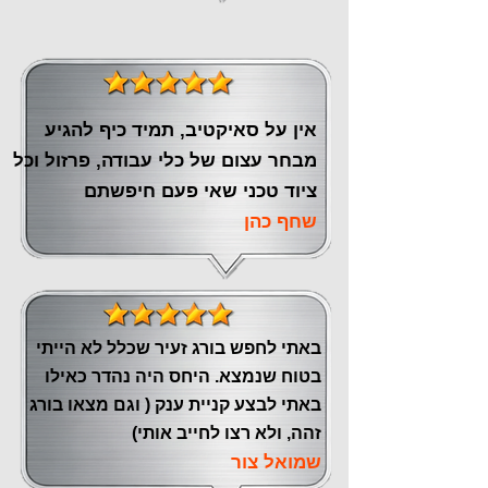
אין על סאיקטיב, תמיד כיף להגיע
מבחר עצום של כלי עבודה, פרזול וכל
ציוד טכני שאי פעם חיפשתם
שחף כהן
באתי לחפש בורג זעיר שכלל לא הייתי
בטוח שנמצא. היחס היה נהדר כאילו
באתי לבצע קניית ענק ( וגם מצאו בורג
זהה, ולא רצו לחייב אותי)
שמואל צור