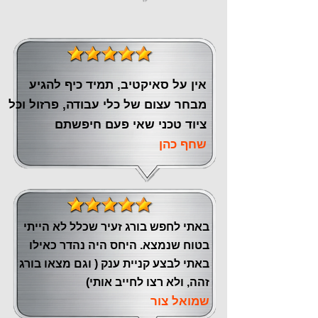
אין על סאיקטיב, תמיד כיף להגיע
מבחר עצום של כלי עבודה, פרזול וכל
ציוד טכני שאי פעם חיפשתם
שחף כהן
באתי לחפש בורג זעיר שכלל לא הייתי
בטוח שנמצא. היחס היה נהדר כאילו
באתי לבצע קניית ענק ( וגם מצאו בורג
זהה, ולא רצו לחייב אותי)
שמואל צור