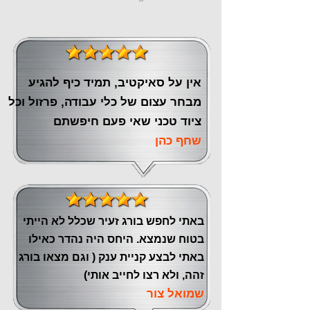
אין על סאיקטיב, תמיד כיף להגיע
מבחר עצום של כלי עבודה, פרזול וכל
ציוד טכני שאי פעם חיפשתם
שחף כהן
באתי לחפש בורג זעיר שכלל לא הייתי
בטוח שנמצא. היחס היה נהדר כאילו
באתי לבצע קניית ענק ( וגם מצאו בורג
זהה, ולא רצו לחייב אותי)
שמואל צור