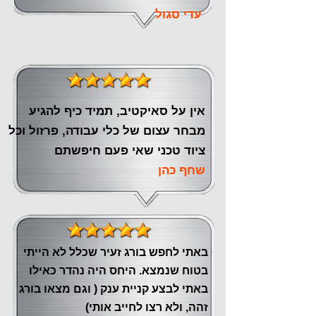
עדי סגול
אין על סאיקטיב, תמיד כיף להגיע
מבחר עצום של כלי עבודה, פרזול וכל
ציוד טכני שאי פעם חיפשתם
שחף כהן
באתי לחפש בורג זעיר שכלל לא הייתי
בטוח שנמצא. היחס היה נהדר כאילו
באתי לבצע קניית ענק ( וגם מצאו בורג
זהה, ולא רצו לחייב אותי)