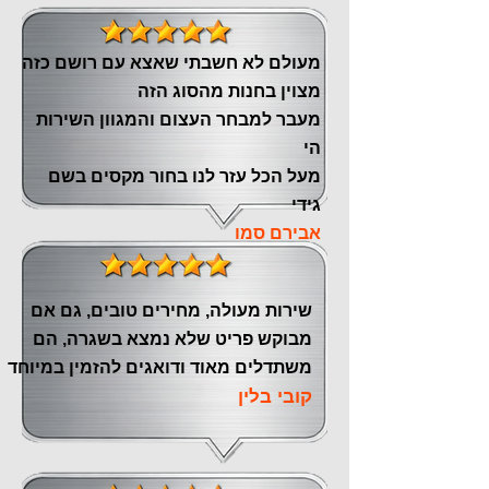
מעולם לא חשבתי שאצא עם רושם כזה
מצוין ‏בחנות מהסוג הזה
‏מעבר ‏למבחר העצום והמגוון השירות
הי
מעל הכל עזר לנו ‏בחור מקסים בשם
גידי
אבירם סמו
שירות מעולה, מחירים טובים, גם אם
מבוקש פריט שלא נמצא בשגרה, הם
משתדלים מאוד ודואגים להזמין במיוחד
קובי בלין