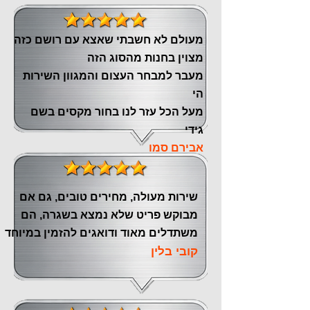
מעולם לא חשבתי שאצא עם רושם כזה
מצוין ‏בחנות מהסוג הזה
‏מעבר ‏למבחר העצום והמגוון השירות
הי
מעל הכל עזר לנו ‏בחור מקסים בשם
גידי
אבירם סמו
שירות מעולה, מחירים טובים, גם אם
מבוקש פריט שלא נמצא בשגרה, הם
משתדלים מאוד ודואגים להזמין במיוחד
קובי בלין