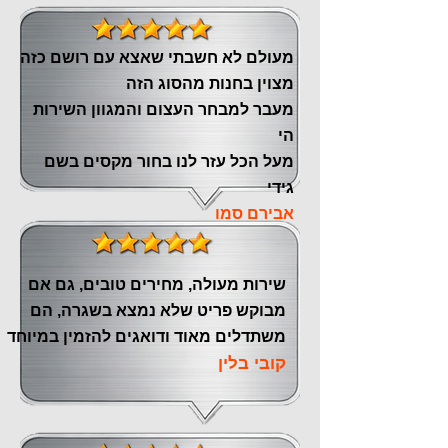
מעולם לא חשבתי שאצא עם רושם כזה
מצוין ‏בחנות מהסוג הזה
‏מעבר ‏למבחר העצום והמגוון השירות
הי
מעל הכל עזר לנו ‏בחור מקסים בשם
גידי
אבירם סמו
שירות מעולה, מחירים טובים, גם אם
מבוקש פריט שלא נמצא בשגרה, הם
משתדלים מאוד ודואגים להזמין במיוחד
קובי בלין