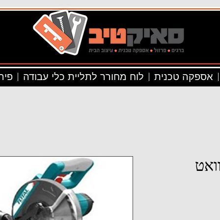
אספקה טכנית
לוח מחורר לתליית כלי עבודה
פיר
 זווית, 1800 וואט