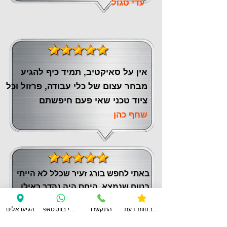
עדי סגול
אין על סאיקטיב, תמיד כיף להגיע
מבחר עצום של כלי עבודה, פרזול וכל
ציוד טכני שאי פעם חיפשתם
שחף כהן
באתי לחפש בורג זעיר שכלל לא הייתי
בטוח שנמצא. היחס היה נהדר כאילו
באתי לבצע קניית ענק ( וגם מצאו בורג
צפו בחוות דעת
התקשרו
ענו לי בווטסאפ
הגיעו אלינו
זהה, ולא רצו לחייב אותי)
שמואל צור