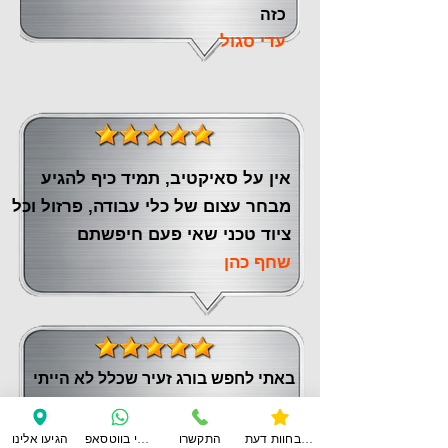
כזה
עדי סגול
אין על סאיקטיב, תמיד כיף להגיע
מבחר עצום של כלי עבודה, פרזול וכל
ציוד טכני שאי פעם חיפשתם
שחף כהן
באתי לחפש בורג זעיר שכלל לא הייתי
בטוח שנמצא. היחס היה נהדר כאילו
באתי לבצע קניית ענק ( וגם מצאו בורג
צפו בחוות דעת
התקשרו
ענו לי בווטסאפ
הגיעו אלינו