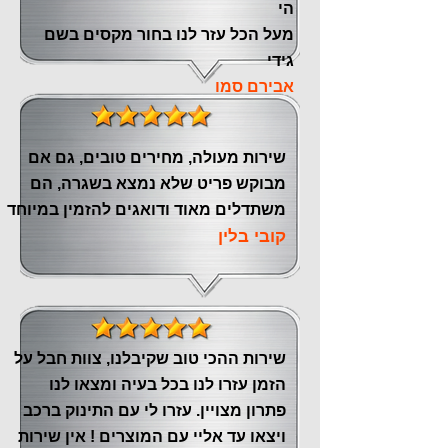
הי
מעל הכל עזר לנו ‏בחור מקסים בשם
גידי
אבירם סמו
שירות מעולה, מחירים טובים, גם אם
מבוקש פריט שלא נמצא בשגרה, הם
משתדלים מאוד ודואגים להזמין במיוחד
קובי בלין
שירות ההכי טוב שקיבלנו, צוות חבל על
הזמן עזרו לנו בכל בעיה ומצאו לנו
פתרון מצויין. עזרו לי עם התינוק ברכב
ויצאו עד אליי עם המוצרים ! אין שירות