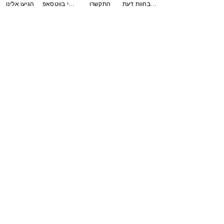
צפו בחוות דעת
התקשרו
ענו לי בווטסאפ
הגיעו אלינו
צרו
קשר
טלפון
: 08-9411091