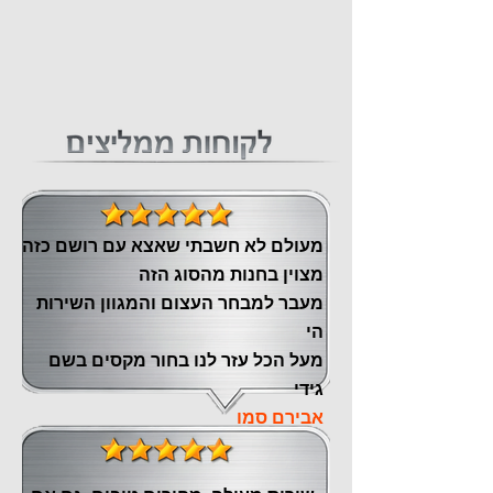
מעולם לא חשבתי שאצא עם רושם כזה
מצוין ‏בחנות מהסוג הזה
‏מעבר ‏למבחר העצום והמגוון השירות
הי
מעל הכל עזר לנו ‏בחור מקסים בשם
גידי
אבירם סמו