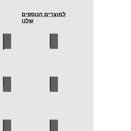
למוצרים הנוספים
שלנו
כלי עבודה חשמליים
כלי עבודה ידניים
ידיות למטבח
ברגים
לוח מחורר לתלייה כלי עבודה
אספקה טכנית