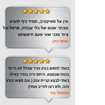
אין על סאיקטיב, תמיד כיף להגיע
מבחר עצום של כלי עבודה, פרזול וכל
ציוד טכני שאי פעם חיפשתם
שחף כהן
באתי לחפש בורג זעיר שכלל לא הייתי
בטוח שנמצא. היחס היה נהדר כאילו
באתי לבצע קניית ענק ( וגם מצאו בורג
זהה, ולא רצו לחייב אותי)
שמואל צור