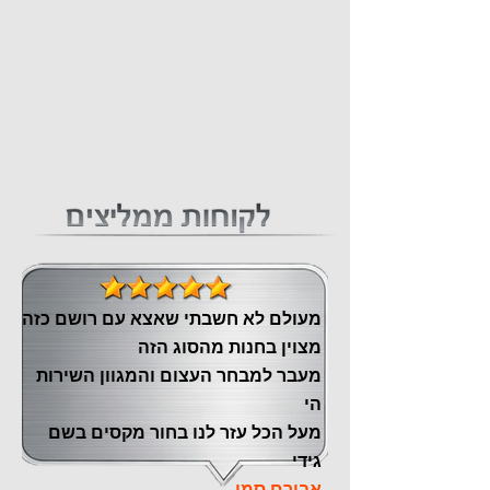
מעולם לא חשבתי שאצא עם רושם כזה
מצוין ‏בחנות מהסוג הזה
‏מעבר ‏למבחר העצום והמגוון השירות
הי
מעל הכל עזר לנו ‏בחור מקסים בשם
גידי
אבירם סמו