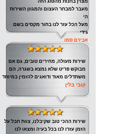
מצוין ‏בחנות מהסוג הזה
‏מעבר ‏למבחר העצום והמגוון השירות
הי
מעל הכל עזר לנו ‏בחור מקסים בשם
גידי
אבירם סמו
שירות מעולה, מחירים טובים, גם אם
מבוקש פריט שלא נמצא בשגרה, הם
משתדלים מאוד ודואגים להזמין במיוחד
קובי בלין
שירות ההכי טוב שקיבלנו, צוות חבל על
הזמן עזרו לנו בכל בעיה ומצאו לנו