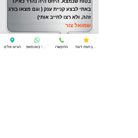
בטוח שנמצא. היחס היה נהדר כאילו
באתי לבצע קניית ענק ( וגם מצאו בורג
זהה, ולא רצו לחייב אותי)
שמואל צור
צפו בחוות דעת
התקשרו
ענו לי בווטסאפ
הגיעו אלינו
לחוות דעת נוספות