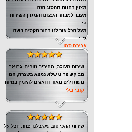
מצוין ‏בחנות מהסוג הזה
‏מעבר ‏למבחר העצום והמגוון השירות
הי
מעל הכל עזר לנו ‏בחור מקסים בשם
גידי
אבירם סמו
שירות מעולה, מחירים טובים, גם אם
מבוקש פריט שלא נמצא בשגרה, הם
משתדלים מאוד ודואגים להזמין במיוחד
קובי בלין
שירות ההכי טוב שקיבלנו, צוות חבל על