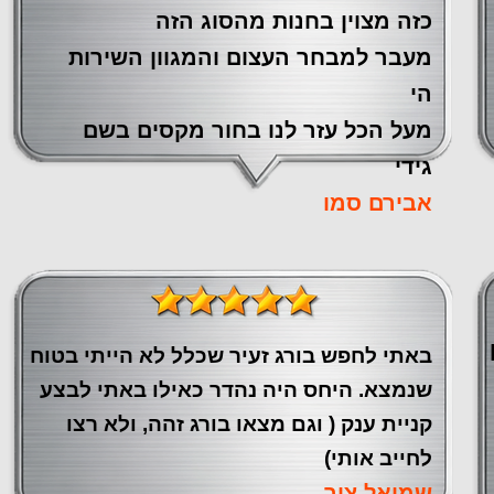
כזה מצוין ‏בחנות מהסוג הזה
‏מעבר ‏למבחר העצום והמגוון השירות
הי
מעל הכל עזר לנו ‏בחור מקסים בשם
גידי
אבירם סמו
באתי לחפש בורג זעיר שכלל לא הייתי בטוח
שנמצא. היחס היה נהדר כאילו באתי לבצע
קניית ענק ( וגם מצאו בורג זהה, ולא רצו
לחייב אותי)
שמואל צור